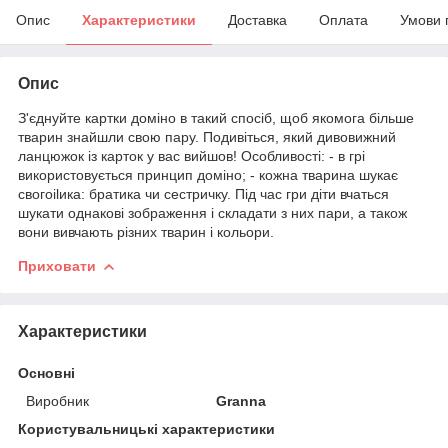
Опис
Характеристики
Доставка
Оплата
Умови 
Опис
З'єднуйте картки доміно в такий спосіб, щоб якомога більше
тварин знайшли свою пару. Подивіться, який дивовижний
ланцюжок із карток у вас вийшов! Особливості: - в грі
використовується принцип доміно; - кожна тварина шукає
свогоilика: братика чи сестричку. Під час гри діти вчаться
шукати однакові зображення і складати з них пари, а також
вони вивчають різних тварин і кольори.
Приховати
Характеристики
Основні
Виробник
Granna
Користувальницькі характеристики