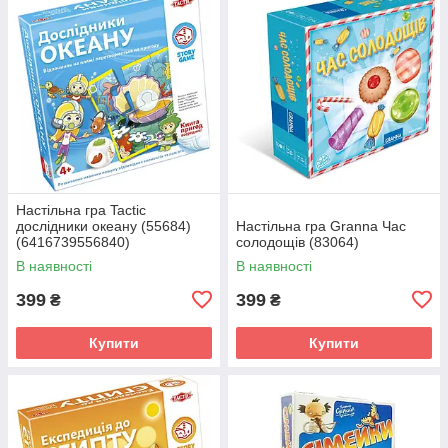
Настільна гра Tactic
дослідники океану (55684)
Настільна гра Granna Час
(6416739556840)
солодощів (83064)
В наявності
В наявності
399
399
₴
₴
Купити
Купити