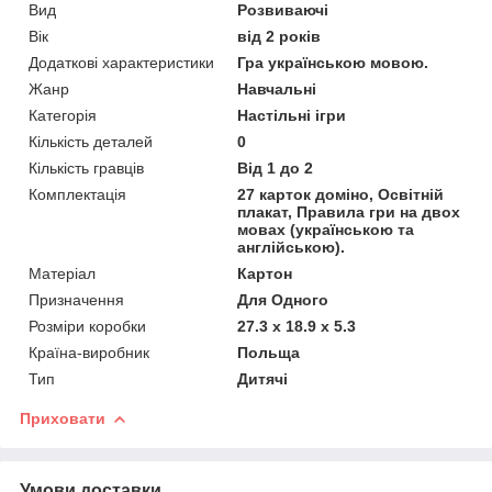
Вид
Розвиваючі
Вік
від 2 років
Додаткові характеристики
Гра українською мовою.
Жанр
Навчальні
Категорія
Настільні ігри
Кількість деталей
0
Кількість гравців
Від 1 до 2
Комплектація
27 карток доміно, Освітній
плакат, Правила гри на двох
мовах (українською та
англійською).
Матеріал
Картон
Призначення
Для Одного
Розміри коробки
27.3 х 18.9 х 5.3
Країна-виробник
Польща
Тип
Дитячі
Приховати
Умови доставки