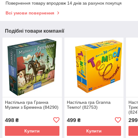
Повернення товару впродовж 14 днів за рахунок покупця
Всі умови повернення
Подібні товари компанії
Настільна гра Гранна
Настільна гра Granna
Наст
Музики з Бремена (84290)
Темпо! (82753)
Трик
(824
498
499
299
₴
₴
Купити
Купити