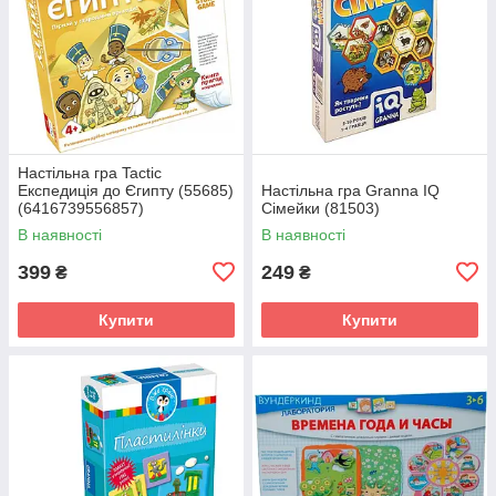
Настільна гра Tactic
Експедиція до Єгипту (55685)
Настільна гра Granna IQ
(6416739556857)
Сімейки (81503)
В наявності
В наявності
399
249
₴
₴
Купити
Купити