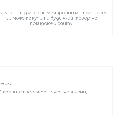
 компанії підключені електронні платежі. Тепер
ви можете купити будь-який товар не
покидаючи сайту.
овою!
якій гравці створюватимуть нові меми,