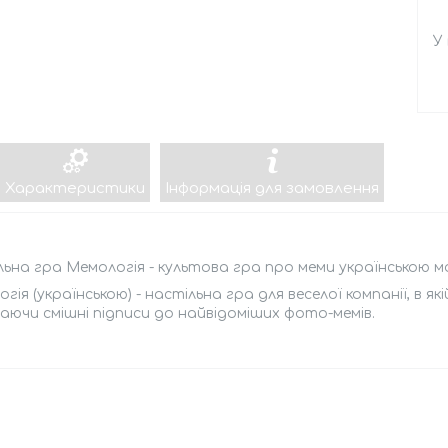
У
Характеристики
Інформація для замовлення
ьна гра Мемологія - культова гра про меми українською м
гія (українською) - настільна гра для веселої компанії, в 
аючи смішні підписи до найвідоміших фото-мемів.