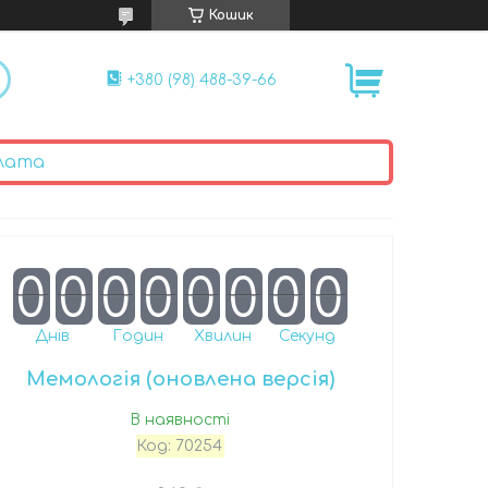
Кошик
+380 (98) 488-39-66
лата
0
0
0
0
0
0
0
0
Днів
Годин
Хвилин
Секунд
Мемологія (оновлена версія)
В наявності
Код:
70254