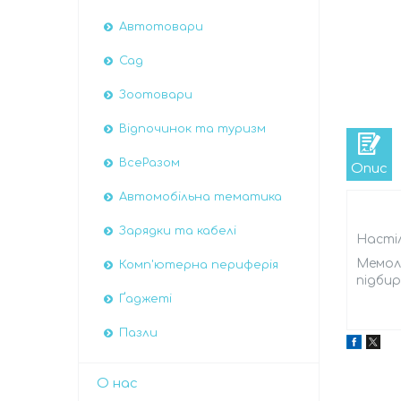
Автотовари
Сад
Зоотовари
Відпочинок та туризм
ВсеРазом
Опис
Автомобiльна тематика
Зарядки та кабелі
Настіл
Мемоло
Комп'ютерна периферія
підбир
Ґаджеті
Пазли
О нас