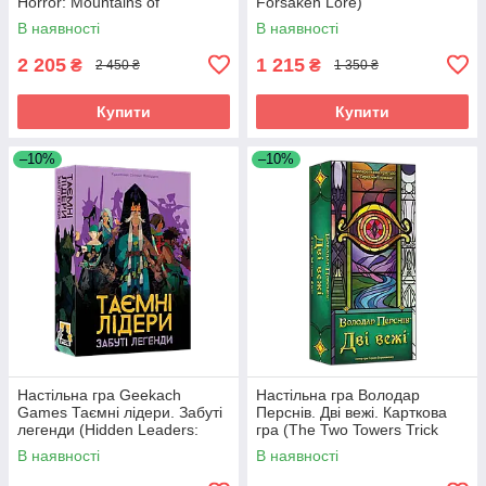
Horror: Mountains of
Forsaken Lore)
Madness)
В наявності
В наявності
2 205
1 215
₴
₴
2 450 ₴
1 350 ₴
Купити
Купити
–10%
–10%
Настільна гра Geekach
Настільна гра Володар
Games Таємні лідери. Забуті
Перснів. Дві вежі. Карткова
легенди (Hidden Leaders:
гра (The Two Towers Trick
Forgotten Legends)
Taking Game)
В наявності
В наявності
(GKCH179fl)