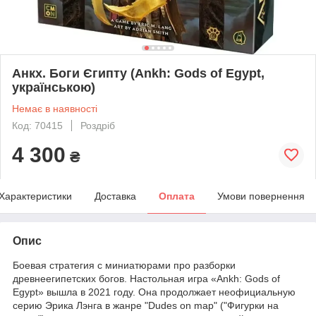
Анкх. Боги Єгипту (Ankh: Gods of Egypt,
українською)
Немає в наявності
Код: 70415
Роздріб
4 300
₴
Характеристики
Доставка
Оплата
Умови повернення
Опис
Боевая стратегия с миниатюрами про разборки
древнеегипетских богов. Настольная игра «Ankh: Gods of
Egypt» вышла в 2021 году. Она продолжает неофициальную
серию Эрика Лэнга в жанре "Dudes on map" ("Фигурки на