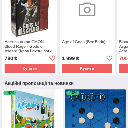
Настільна гра CMON
Age of Gods (Век Богів)
Bloo
Blood Rage - Gods of
Asga
Asgard (Кров і лють: боги
Асга
Асгарду (доповнення,
Англ
780
1 999
706
₴
₴
Англійською) (BLR303)
Купити
Купити
Акційні пропозиції та новинки
–10%
–10%