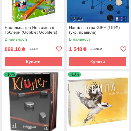
Настільна гра Невгамовні
Настільна гра GIPF (ГІПФ)
Гоблери (Gobblet Gobblers)
(укр. правила)
В наявності
В наявності
899,10
1 548
₴
₴
999 ₴
1 720 ₴
Купити
Купити
–10%
–10%