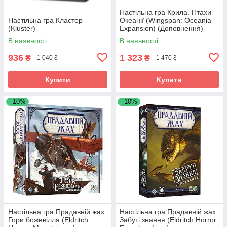
Настільна гра Крила. Птахи
Настільна гра Кластер
Океанії (Wingspan: Oceania
(Kluster)
Expansion) (Доповнення)
В наявності
В наявності
936
1 323
₴
₴
1 040 ₴
1 470 ₴
Купити
Купити
–10%
–10%
Настільна гра Прадавній жах.
Настільна гра Прадавній жах.
Гори божевілля (Eldritch
Забуті знання (Eldritch Horror: