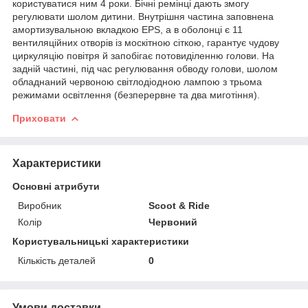
користуватися ним 4 роки. Бічні ремінці дають змогу
регулювати шолом дитини. Внутрішня частина заповнена
амортизувальною вкладкою EPS, а в оболонці є 11
вентиляційних отворів із москітною сіткою, гарантує чудову
циркуляцію повітря й запобігає потовиділенню голови. На
задній частині, під час регулювання обводу голови, шолом
обладнаний червоною світлодіодною лампою з трьома
режимами освітлення (безперервне та два миготіння).
Приховати
Характеристики
Основні атрибути
Виробник
Scoot & Ride
Колір
Червоний
Користувальницькі характеристики
Кількість деталей
0
Умови доставки