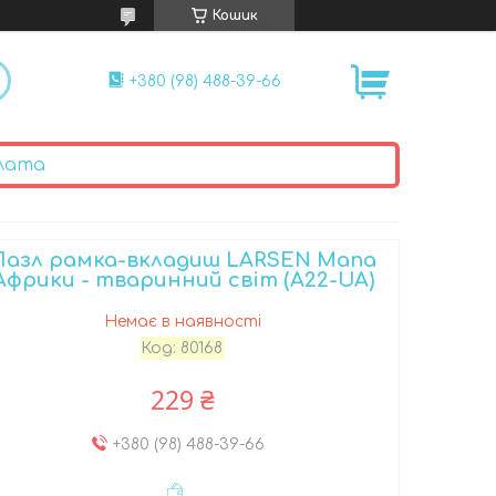
Кошик
+380 (98) 488-39-66
лата
Пазл рамка-вкладиш LARSEN Мапа
Африки - тваринний світ (A22-UA)
Немає в наявності
Код:
80168
229 ₴
+380 (98) 488-39-66