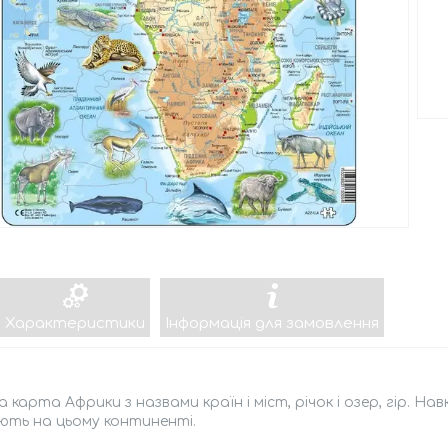
Характеристики
Інформація для замовлення
а карта Африки з назвами країн і міст, річок і озер, гір. 
ють на цьому континенті.