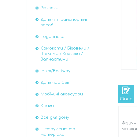
Рюкзаки
Дитячі транспортні
засоби
Годинники
Самокати / Біговели /
Шоломи / Коляски /
Запчастини
Intex/Bestway
Дитячий Світ
Мобільні аксесуари
Опис
Книги
Все для дому
Фізичн
мешка
Інструмент та
матеріали