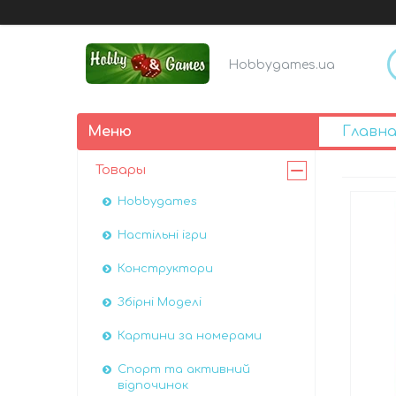
Hobbygames.ua
Главна
Товары
Hobbygames
Настільні ігри
Конструктори
Збірні Моделі
Картини за номерами
Спорт та активний
відпочинок