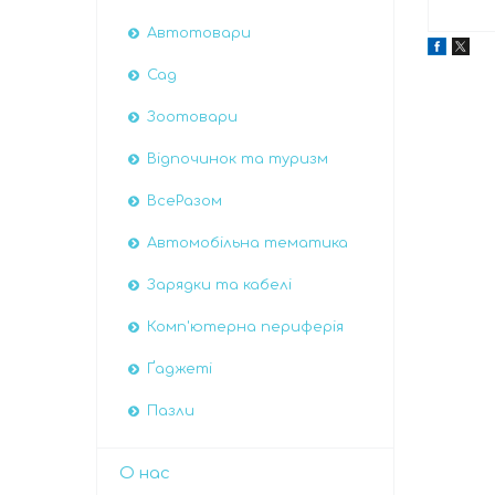
Автотовари
Сад
Зоотовари
Відпочинок та туризм
ВсеРазом
Автомобiльна тематика
Зарядки та кабелі
Комп'ютерна периферія
Ґаджеті
Пазли
О нас