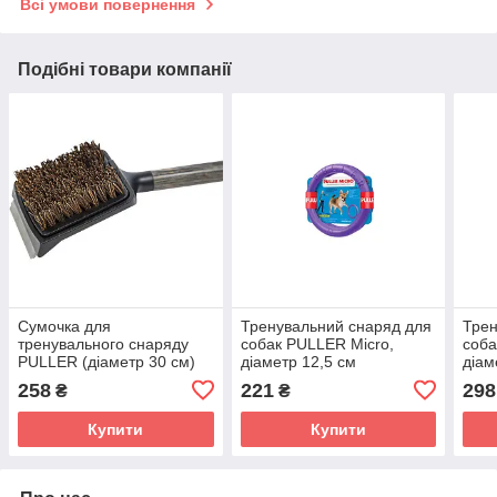
Всі умови повернення
Подібні товари компанії
Сумочка для
Тренувальний снаряд для
Трен
тренувального снаряду
собак PULLER Micro,
соба
PULLER (діаметр 30 см)
діаметр 12,5 см
діам
258
221
298
₴
₴
Купити
Купити