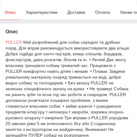
Опис
Характеристики
Доставка
Оплата
Умови п
Опис
PULLER
Midi розроблений для собак середніх та дрібних
порід. Для вправ рекомендується використовувати два кільця.
Добре підійде для скотч-тер'єрів, кокер-спіналів, бордерів,
фокстер'єрів, джек-розселів, бігелів та ін. • Легкий Дає змогу
власнику тренувати собаку тривалий час. Працювати з
PULLER комфортно навіть дітям і жінкам. • Плаває Завдяки
унікальному матеріалу снаряд тримається на воді, добре
видно собаку та господареві. • Без запаху PULLER не
залишає специфічного запаху на руках. • Не травмує Собака
не ранить зуби та ясна під час роботи зі снарядом. PULLER
допомагає розв'язати поширені проблеми, з якими
стикаються власники собак: • зайва агресія • ушкодження
предметів інтер'єру • непокора • хвороби, зокрема опорно-
рухового апарату • ожиріння Три вправи з PULLER упродовж
20 хвилин рівні 5 км інтенсивного бігу або 2-годинному
заняттю з інструктором на майданчику. Внимание! Не
залишайте ПУЛЕР собаці на розгризання.