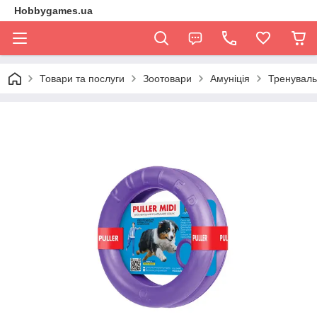
Hobbygames.ua
Товари та послуги
Зоотовари
Амуніція
Тренуваль