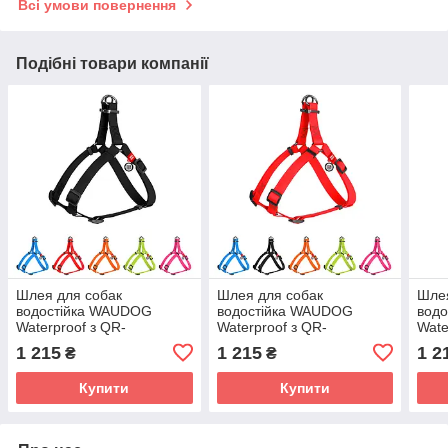
Всі умови повернення
Подібні товари компанії
Шлея для собак
Шлея для собак
Шлея
водостійка WAUDOG
водостійка WAUDOG
вод
Waterproof з QR-
Waterproof з QR-
Wate
паспортом, металева
паспортом, металева
пасп
1 215
1 215
1 2
₴
₴
пряжка-фастекс, Ш 25 мм,
пряжка-фастекс, Ш 25 мм,
світ
Д 60-90
Д 60-90
пряж
Купити
Купити