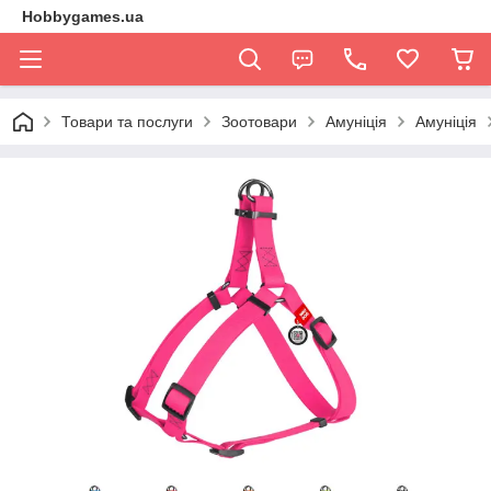
Hobbygames.ua
Товари та послуги
Зоотовари
Амуніція
Амуніція