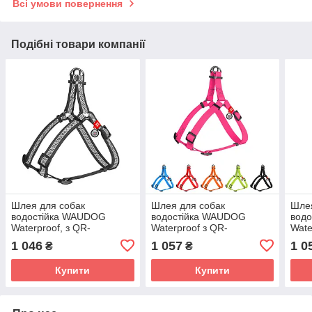
Всі умови повернення
Подібні товари компанії
Шлея для собак
Шлея для собак
Шлея
водостійка WAUDOG
водостійка WAUDOG
вод
Waterproof, з QR-
Waterproof з QR-
Wate
паспортом,
паспортом, металева
пасп
1 046
1 057
1 0
₴
₴
світловідбиваюча,
пряжка-фастекс, Ш 20 мм,
пряж
металева пряжка-
Д 50-80
Д 50
Купити
Купити
фастекс, S, Ш