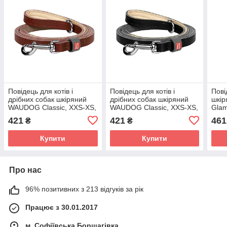
Повідець для котів і
Повідець для котів і
Пові
дрібних собак шкіряний
дрібних собак шкіряний
шкі
WAUDOG Classic, XXS-XS,
WAUDOG Classic, XXS-XS,
Glam
Ш 12 мм, Д 122 см
Ш 12 мм, Д 122 см чорний
Д 12
421
421
461
₴
₴
коричневий
Купити
Купити
Про нас
96% позитивних з 213 відгуків за рік
Працює з 30.01.2017
м. Софіївська Борщагівка