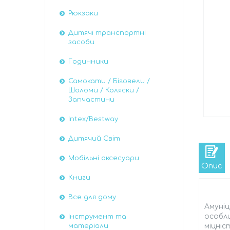
Рюкзаки
Дитячі транспортні
засоби
Годинники
Самокати / Біговели /
Шоломи / Коляски /
Запчастини
Intex/Bestway
Дитячий Світ
Мобільні аксесуари
Опис
Книги
Все для дому
Амуніц
особли
Інструмент та
міцніс
матеріали