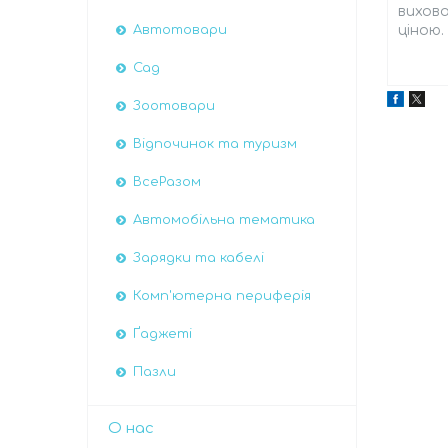
вихова
ціною.
Автотовари
Сад
Зоотовари
Відпочинок та туризм
ВсеРазом
Автомобiльна тематика
Зарядки та кабелі
Комп'ютерна периферія
Ґаджеті
Пазли
О нас