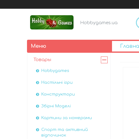
Hobbygames.ua
Главна
Товары
Hobbygames
Настільні ігри
Конструктори
Збірні Моделі
Картини за номерами
Спорт та активний
відпочинок