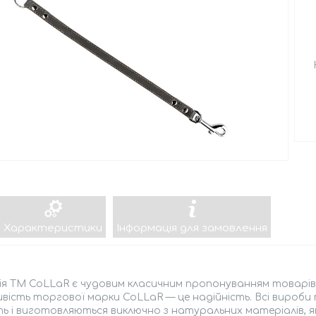
Характеристики
Інформація для замовлення
ія ТМ CoLLaR є чудовим класичним пропонуванням товарів
вість торгової марки CoLLaR — це надійність. Всі вироб
ть і виготовляються виключно з натуральних матеріалів, 