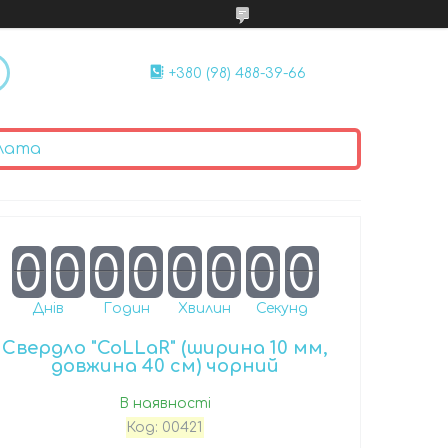
+380 (98) 488-39-66
лата
0
0
0
0
0
0
0
0
Днів
Годин
Хвилин
Секунд
Свердло "CoLLaR" (ширина 10 мм,
довжина 40 см) чорний
В наявності
Код:
00421