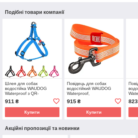
Подібні товари компанії
Шлея для собак
Повідець для собак
Пові
водостійка WAUDOG
водостійкий WAUDOG
вод
Waterproof з QR-
Waterproof,
Wate
паспортом, металева
світловідбивний, L-XXL, Ш
світ
911
915
823
₴
₴
пряжка-фастекс, Ш 15 мм,
25 мм, Д 305 см
мм, 
Дл 40-55
жовтогарячий
жовт
Купити
Купити
Акційні пропозиції та новинки