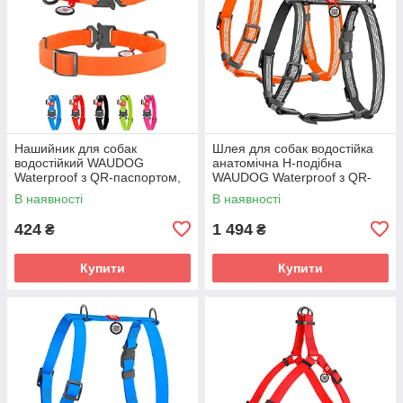
Нашийник для собак
Шлея для собак водостійка
водостійкий WAUDOG
анатомічна Н-подібна
Waterproof з QR-паспортом,
WAUDOG Waterproof з QR-
металева пряжка-фастекс, Ш
паспортом, світловідбивна,
В наявності
В наявності
25 мм, Дл
424
1 494
₴
₴
Купити
Купити