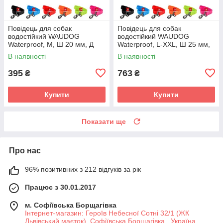
Повідець для собак
Повідець для собак
водостійкий WAUDOG
водостійкий WAUDOG
Waterproof, M, Ш 20 мм, Д
Waterproof, L-XXL, Ш 25 мм,
122 см салатовий
Д 305 см рожевий
В наявності
В наявності
395
763
₴
₴
Купити
Купити
Показати ще
Про нас
96% позитивних з 212 відгуків за рік
Працює з 30.01.2017
м. Софіївська Борщагівка
Інтернет-магазин: Героїв Небесної Сотні 32/1 (ЖК
Львівський маєток), Софіївська Борщагівка , Україна