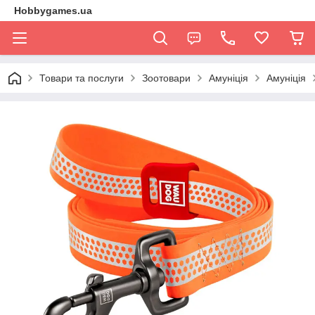
Hobbygames.ua
Товари та послуги
Зоотовари
Амуніція
Амуніція