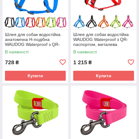
Шлея для собак водостійка
Шлея для собак водостійка
анатомічна Н-подібна
WAUDOG Waterproof з QR-
WAUDOG Waterproof з QR-
паспортом, металева
паспортом, пластикова
пряжка-фастекс, Ш 25 мм, Д
В наявності
В наявності
60-90
728
1 215
₴
₴
Купити
Купити