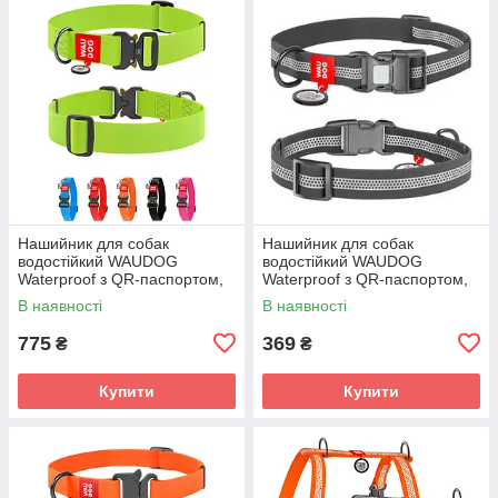
Нашийник для собак
Нашийник для собак
водостійкий WAUDOG
водостійкий WAUDOG
Waterproof з QR-паспортом,
Waterproof з QR-паспортом,
металева пряжка-фастекс, Ш
світловідбивний, пластикова
В наявності
В наявності
40 мм, Дл
пряжка, XL, Ш 25
775
369
₴
₴
Купити
Купити