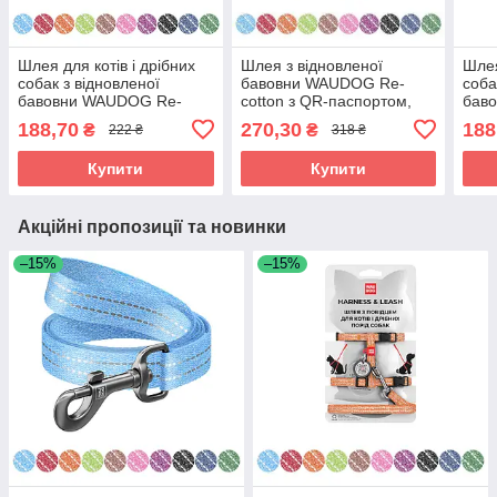
Шлея для котів і дрібних
Шлея з відновленої
Шлея
собак з відновленої
бавовни WAUDOG Re-
соба
бавовни WAUDOG Re-
cotton з QR-паспортом,
бав
cotton з QR-паспортом,
світловідбивна,
cott
188,70
270,30
188
₴
₴
222 ₴
318 ₴
пластиковий фастекс,
пластиковий фастекс, S,
плас
Ш 15
Купити
Купити
Акційні пропозиції та новинки
–15%
–15%