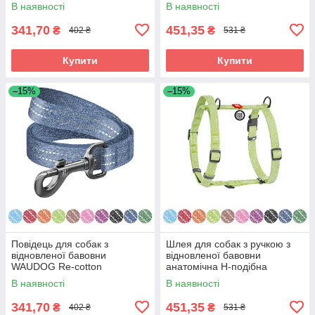
світловідбивний, Ш 25 мм, Д
WAUDOG Re-cotton з QR
В наявності
В наявності
200 см рожевий
паспортом,
341,70
451,35
₴
₴
402 ₴
531 ₴
Купити
Купити
–15%
–15%
Повідець для собак з
Шлея для собак з ручкою з
відновленої бавовни
відновленої бавовни
WAUDOG Re-cotton
анатомічна Н-подібна
світловідбивний, Ш 25 мм, Д
WAUDOG Re-cotton з QR
В наявності
В наявності
200 см синій
паспортом,
341,70
451,35
₴
₴
402 ₴
531 ₴