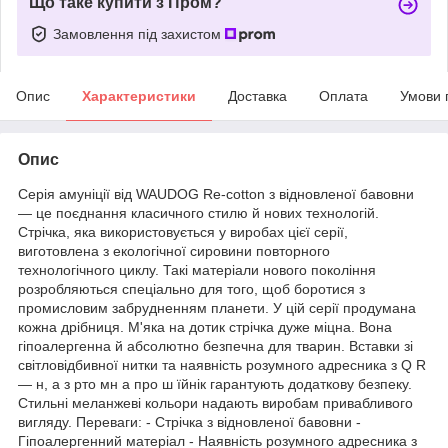
Що таке купити з Пром?
Замовлення під захистом
Опис
Характеристики
Доставка
Оплата
Умови 
Опис
Серія амуніції від WAUDOG Re-cotton з відновленої бавовни
— це поєднання класичного стилю й нових технологій.
Стрічка, яка використовується у виробах цієї серії,
виготовлена з екологічної сировини повторного
технологічного циклу. Такі матеріали нового покоління
розробляються спеціально для того, щоб боротися з
промисловим забрудненням планети. У цій серії продумана
кожна дрібниця. М'яка на дотик стрічка дуже міцна. Вона
гіпоалергенна й абсолютно безпечна для тварин. Вставки зі
світловідбивної нитки та наявність розумного адресника з Q R
— н, а з рто мн а про ш їйнік гарантують додаткову безпеку.
Стильні меланжеві кольори надають виробам привабливого
вигляду. Переваги: - Стрічка з відновленої бавовни -
Гіпоалергенний матеріал - Наявність розумного адресника з