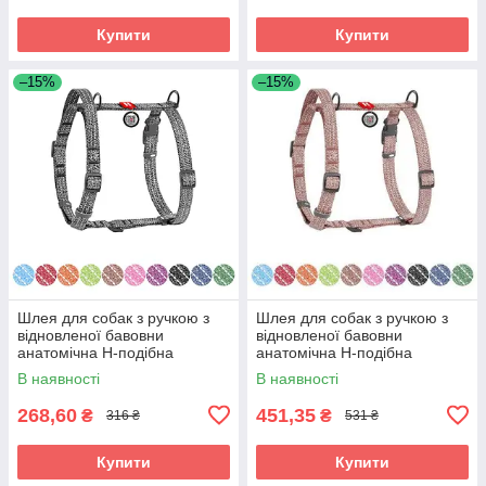
Купити
Купити
–15%
–15%
Шлея для собак з ручкою з
Шлея для собак з ручкою з
відновленої бавовни
відновленої бавовни
анатомічна Н-подібна
анатомічна Н-подібна
WAUDOG Re-cotton з QR
WAUDOG Re-cotton з QR
В наявності
В наявності
паспортом,
паспортом,
268,60
451,35
₴
₴
316 ₴
531 ₴
Купити
Купити