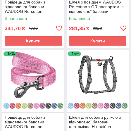
Повідець для собак з
Шлея з повідцем WAUDOG
відновленої бавовни
Re-cotton з QR паспортом, з
WAUDOG Re-cotton
відновленої бавовни,
світловідбивний, Ш 25 мм, Д
пластиковий фастекс, XS, Ш
В наявності
В наявності
200 см блакитний
10 мм,
341,70
281,35
₴
₴
402 ₴
331 ₴
Купити
Купити
–15%
–15%
Повідець для собак з
Шлея для собак з ручкою з
відновленої бавовни
відновленої бавовни
WAUDOG Re-cotton
анатомічна Н-подібна