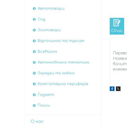
Автотовари
Сад
Зоотовари
Опис
Відпочинок та туризм
ВсеРазом
Перева
Наявні
Автомобiльна тематика
бачить
елеме
Зарядки та кабелі
Комп'ютерна периферія
Ґаджеті
Пазли
О нас