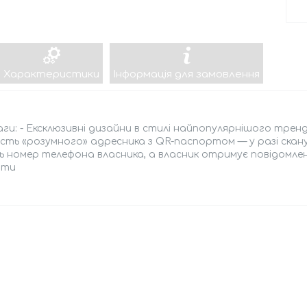
Характеристики
Інформація для замовлення
ги: - Ексклюзивні дизайни в стилі найпопулярнішого тренд
сть «розумного» адресника з QR-паспортом — у разі скану
 номер телефона власника, а власник отримує повідомленн
нти