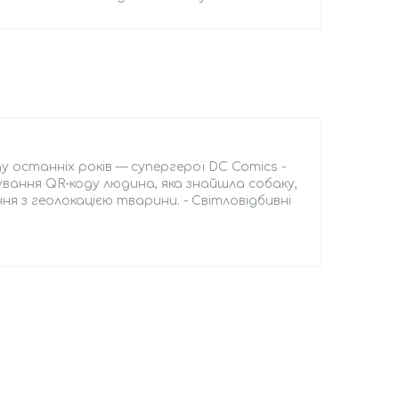
у останніх років — супергерої DC Comics -
вання QR-коду людина, яка знайшла собаку,
я з геолокацією тварини. - Світловідбивні