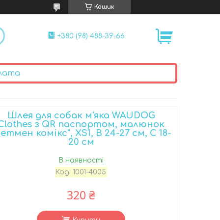
Кошик
+380 (98) 488-39-66
лата
Шлея для собак м'яка WAUDOG
Clothes з QR паспортом, малюнок
Бетмен комікс", XS1, В 24-27 см, C 18-
20 см
В наявності
Код:
1001-4005
320 ₴