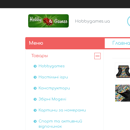
Hobbygames.ua
Главна
Товары
Hobbygames
Настільні ігри
Конструктори
Збірні Моделі
Картини за номерами
Спорт та активний
відпочинок