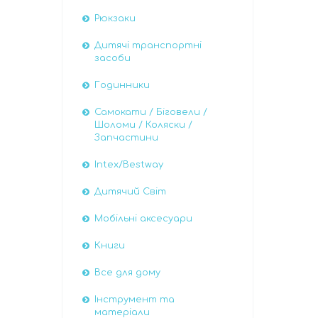
Рюкзаки
Дитячі транспортні
засоби
Годинники
Самокати / Біговели /
Шоломи / Коляски /
Запчастини
Intex/Bestway
Дитячий Світ
Мобільні аксесуари
Книги
Все для дому
Інструмент та
матеріали