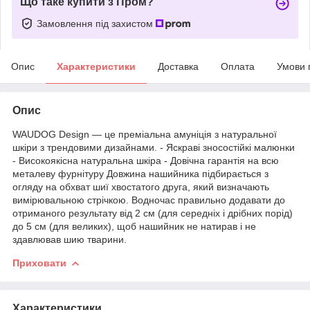
Що таке купити з Пром?
Замовлення під захистом
Опис
Характеристики
Доставка
Оплата
Умови 
Опис
WAUDOG Design — це преміальна амуніція з натуральної
шкіри з трендовими дизайнами. - Яскраві зносостійкі малюнки
- Високоякісна натуральна шкіра - Довічна гарантія на всю
металеву фурнітуру Довжина нашийника підбирається з
огляду на обхват шиї хвостатого друга, який визначають
вимірювальною стрічкою. Водночас правильно додавати до
отриманого результату від 2 см (для середніх і дрібних порід)
до 5 см (для великих), щоб нашийник не натирав і не
здавлював шию тварини.
Приховати
Характеристики