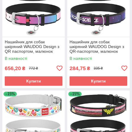
Нашийник для собак
Нашийник для собак
шкіряний WAUDOG Design з
шкіряний WAUDOG Design з
QR паспортом, малюнок
QR-паспортом, малюнок
"Харлі Квінн", Ш 35 мм, Д 46-
"Космос. Ракетобудування",
В наявності
В наявності
59 см, чорний
M, Ш 20 мм, Д 30-39
656,20
284,75
₴
₴
772 ₴
335 ₴
Купити
Купити
–15%
–15%