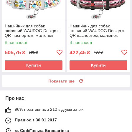
Нашийник для собак
Нашийник для собак
шкіряний WAUDOG Design з
шкіряний WAUDOG Design з
QR-паспортом, малюнок
QR паспортом, малюнок
"Пончики", Ш 25 мм, Д 38-49
"Диво-жінка", Ш 25 мм, Д 38-
В наявності
В наявності
см білий
49 см, чорний
505,75
422,45
₴
₴
595 ₴
497 ₴
Купити
Купити
Показати ще
Про нас
96% позитивних з 212 відгуків за рік
Працює з 30.01.2017
м. Софіївська Борщагівка