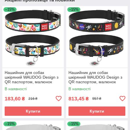
–15%
–15%
Нашийник для собак
Нашийник для собак
шкіряний WAUDOG Design з
шкіряний WAUDOG Design з
QR паспортом, малюнок
QR паспортом, малюнок
"Пончики", Ш 12 мм, Д 20-28
"NASA", Ш 35 мм, Д 46-59 см,
В наявності
В наявності
см, чорний
чорний
183,60
813,45
₴
₴
216 ₴
957 ₴
Купити
Купити
–15%
–15%