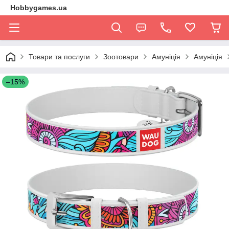
Hobbygames.ua
Товари та послуги
Зоотовари
Амуніція
Амуніція
–15%