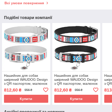
Всі умови повернення
Подібні товари компанії
Нашийник для собак
Нашийник для собак
Наши
шкіряний WAUDOG Design
шкіряний WAUDOG Design
шкі
з QR паспортом, малюнок
з QR паспортом, малюнок
з QR
"Етно", Ш 35 мм, Д 46-59
"Етно", Ш 35 мм, Д 46-59
"NAS
812,60
812,60
813
₴
₴
956 ₴
956 ₴
см, білий
см, чорний
см, 
Купити
Купити
Акційні пропозиції та новинки