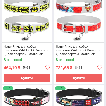
Нашийник для собак
Нашийник для собак
шкіряний WAUDOG Design з
шкіряний WAUDOG Design з
QR-паспортом, малюнок
QR-паспортом, малюнок
"Бетмен4", Ш 25 мм, Д 38-49
"Супермен1", Ш 35 мм, Д 46-
В наявності
В наявності
см, білий
59 см білий
464,10
721,65
₴
₴
546 ₴
849 ₴
Купити
Купити
–15%
–15%