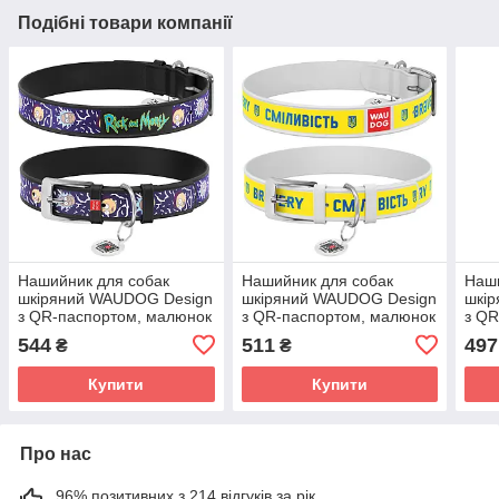
Подібні товари компанії
Нашийник для собак
Нашийник для собак
Наши
шкіряний WAUDOG Design
шкіряний WAUDOG Design
шкі
з QR-паспортом, малюнок
з QR-паспортом, малюнок
з QR
"Рік і Морті 2", L, Ш 25 мм,
"Сдрібність", L, Ш 25 мм, Д
"Хар
544
511
497
₴
₴
Д 38-49 см
38-49 см білий
38-4
Купити
Купити
Про нас
96% позитивних з 214 відгуків за рік