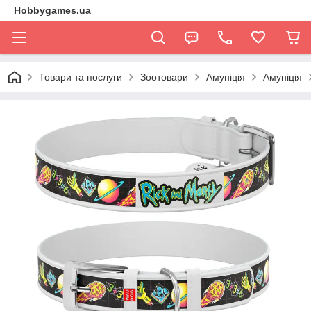
Hobbygames.ua
Товари та послуги
Зоотовари
Амуніція
Амуніція