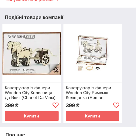
Подібні товари компанії
Конструктор із фанери
Конструктор із фанери
Wooden City Колесниця
Wooden City Римська
Да Вінчі (Chariot Da Vinci)
Коліщанка (Roman
Chariot)
399
399
₴
₴
Купити
Купити
Про нас