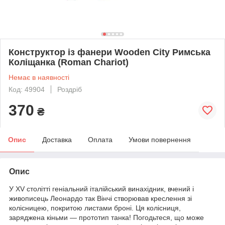
Конструктор із фанери Wooden City Римська
Коліщанка (Roman Chariot)
Немає в наявності
Код: 49904
Роздріб
370
₴
Опис
Доставка
Оплата
Умови повернення
Опис
У XV столітті геніальний італійський винахідник, вчений і
живописець Леонардо так Вінчі створював креслення зі
колісницею, покритою листами броні. Ця колісниця,
заряджена кіньми — прототип танка! Погодьтеся, що може