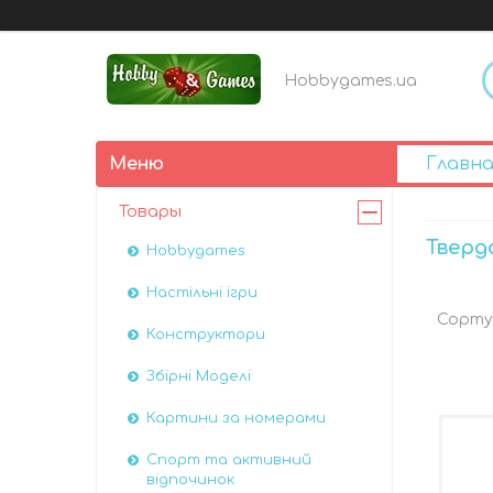
Hobbygames.ua
Главна
Товары
Тверд
Hobbygames
Настільні ігри
Конструктори
Збірні Моделі
Картини за номерами
Спорт та активний
відпочинок