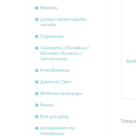
Рюкзаки
Дитячі транспортні
засоби
Годинники
Самокати / Біговели /
Шоломи / Коляски /
Запчастини
Дин
Intex/Bestway
Дитячий Світ
Мобільні аксесуари
Книги
Все для дому
Інструмент та
матеріали