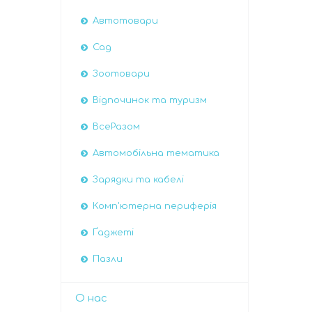
Автотовари
Сад
Зоотовари
Відпочинок та туризм
ВсеРазом
Автомобiльна тематика
Зарядки та кабелі
Комп'ютерна периферія
Ґаджеті
Пазли
О нас