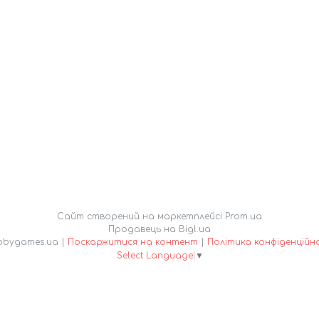
Сайт створений на маркетплейсі
Prom.ua
Продавець на Bigl.ua
Hobbygames.ua |
Поскаржитися на контент
|
Політика конфіденційн
Select Language
▼