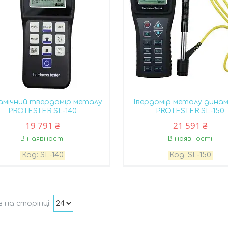
амічний твердомір металу
Твердомір металу динам
PROTESTER SL-140
PROTESTER SL-150
19 791 ₴
21 591 ₴
В наявності
В наявності
SL-140
SL-150