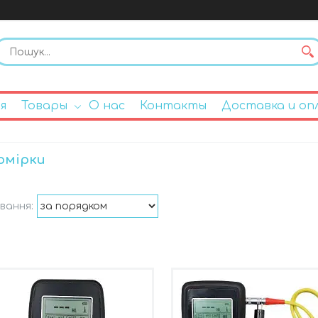
я
Товары
О нас
Контакты
Доставка и оп
омірки