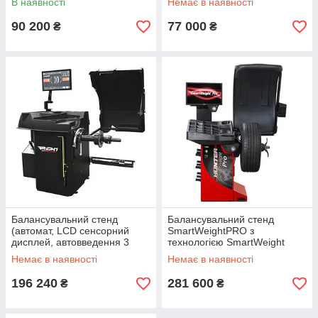
В наявності
Немає в наявності
90 200
77 000
₴
₴
Балансувальний стенд
Балансувальний стенд
(автомат, LCD сенсорний
SmartWeightPRO з
дисплей, автовведення 3
технологією SmartWeight
параметрів колеса) BRIGHT
HUNTER SWP70E
Немає в наявності
Немає в наявності
CB78P 220V
196 240
281 600
₴
₴