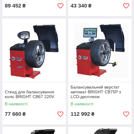
89 452
43 340
₴
₴
Балансувальний верстат
Стенд для балансування
автомат BRIGHT CB75P з
коліс BRIGHT CB67 220V
LCD-дисплеєм
В наявності
В наявності
77 660
112 992
₴
₴