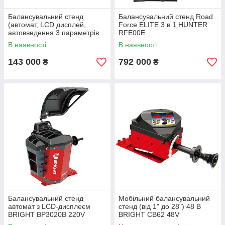
Балансувальний стенд
Балансувальний стенд Road
(автомат, LCD дисплей,
Force ELITE 3 в 1 HUNTER
автовведення 3 параметрів
RFE00E
колеса) CB76S 220V
В наявності
В наявності
143 000
792 000
₴
₴
Балансувальний стенд
Мобільний балансувальний
автомат з LCD-дисплеєм
стенд (від 1" до 28") 48 В
BRIGHT BP3020B 220V
BRIGHT CB62 48V