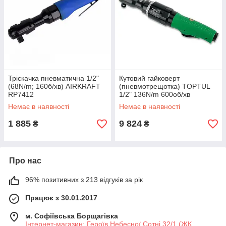
Тріскачка пневматична 1/2"
Кутовий гайковерт
(68N/m; 160б/хв) AIRKRAFT
(пневмотрещотка) TOPTUL
RP7412
1/2" 136N/m 600об/хв
KAAL1610
Немає в наявності
Немає в наявності
1 885
9 824
₴
₴
Про нас
96% позитивних з 213 відгуків за рік
Працює з 30.01.2017
м. Софіївська Борщагівка
Інтернет-магазин: Героїв Небесної Сотні 32/1 (ЖК