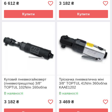
6 612
3 182
₴
₴
Купити
Купити
Кутовий пневмогайковерт
Тріскачка пневматична міні
(пневмотрещотка) 3/8"
3/8" TOPTUL 41N/m 360об/хв
TOPTUL 102N/m 160об/хв
KAAE1202
KAAF1205
В наявності
В наявності
3 182
3 469
₴
₴