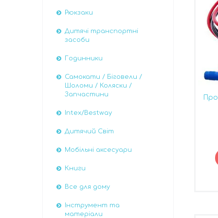
Рюкзаки
Дитячі транспортні
засоби
Годинники
Самокати / Біговели /
Шоломи / Коляски /
Запчастини
Про
Intex/Bestway
Дитячий Світ
Мобільні аксесуари
Книги
Все для дому
Інструмент та
матеріали