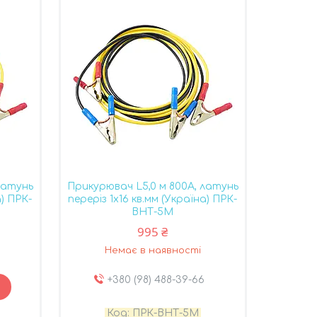
латунь
Прикурювач L5,0 м 800А, латунь
а) ПРК-
переріз 1x16 кв.мм (Україна) ПРК-
ВНТ-5М
995 ₴
Немає в наявності
+380 (98) 488-39-66
ПРК-ВНТ-5М