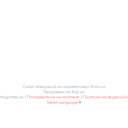
Сайт створений на маркетплейсі
Prom.ua
Продавець на Bigl.ua
Hobbygames.ua |
Поскаржитися на контент
|
Політика конфіденційн
Select Language
▼