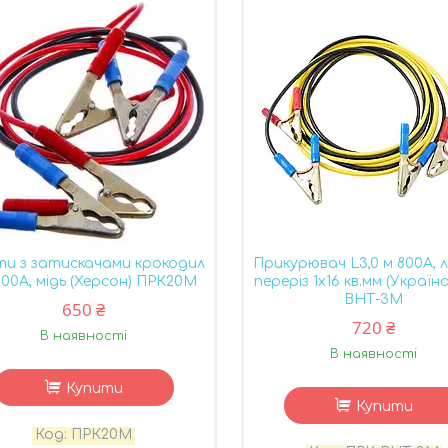
и з затискачами крокодил
Прикурювач L3,0 м 800А, 
500А, мідь (Херсон) ПРК20М
переріз 1x16 кв.мм (Україн
ВНТ-3М
650 ₴
720 ₴
В наявності
В наявності
Купити
Купити
ПРК20М