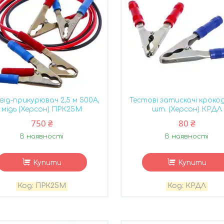
від-прикурювач 2,5 м 500А,
Тестові затискачі кроко
мідь (Херсон) ПРК25М
шт. (Херсон) КРДЛ
750 ₴
80 ₴
В наявності
В наявності
Купити
Купити
ПРК25М
КРДЛ