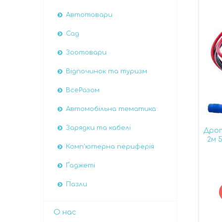
Автотовари
Сад
Зоотовари
Відпочинок та туризм
ВсеРазом
Автомобiльна тематика
Зарядки та кабелі
Дрот
2м 
Комп'ютерна периферія
Ґаджеті
Пазли
О нас