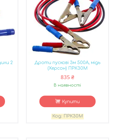
дили 2
Дроти пускові 3м 500А, мідь
(Херсон) ПРК30М
835 ₴
В наявності
Купити
ПРК30М