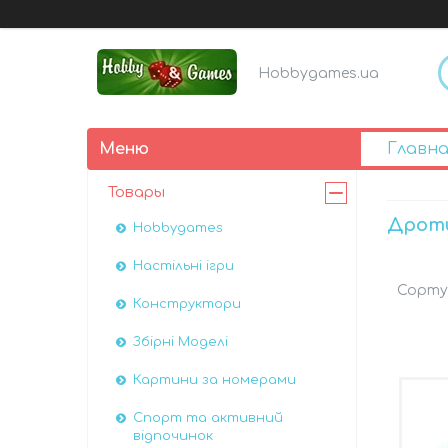
Hobbygames.ua
Главна
Товары
Дрот
Hobbygames
Настільні ігри
Конструктори
Збірні Моделі
Картини за номерами
Спорт та активний
відпочинок