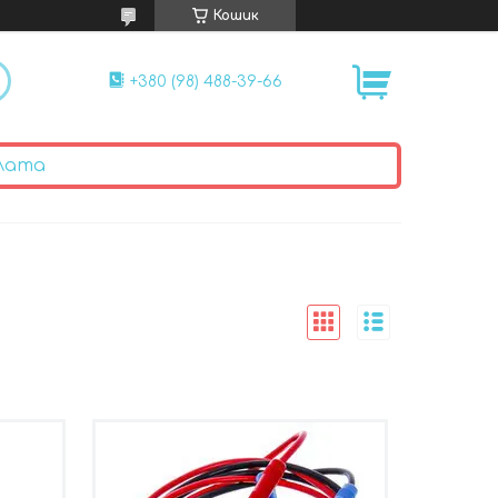
Кошик
+380 (98) 488-39-66
лата