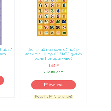
phabet"
Дитячий навчальний набір
етка
магнітів "Цифри" 1151ATS для 3х
років Помаранчевий
144 ₴
В наявності
Купити
1151ATS(Orange)