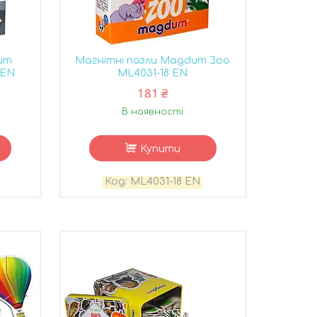
um
Магнітні пазли Magdum Зоо
 EN
ML4031-18 EN
181 ₴
В наявності
Купити
ML4031-18 EN