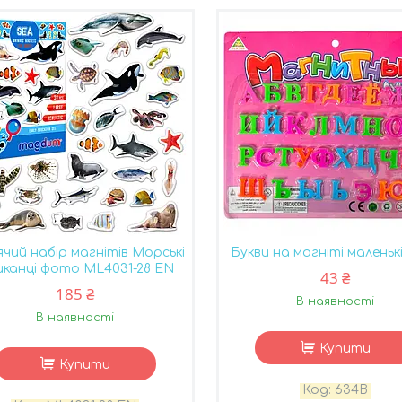
чий набір магнітів Морські
Букви на магніті маленьк
канці фото ML4031-28 EN
43 ₴
185 ₴
В наявності
В наявності
Купити
Купити
634B