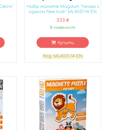
Овочі"
Набір магнітів Magdum "Лялька з
одягом New look" ML4031-14 EN
333 ₴
В наявності
Купити
ML4031-14 EN