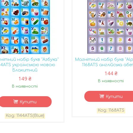
нітний набір букв "Азбука"
Магнітний набір букв "Al
44ATS українською мовою
1168ATS англійська аб
Блакитний
144 ₴
149 ₴
В наявності
В наявності
Купити
Купити
1168ATS
1144ATS(Blue)