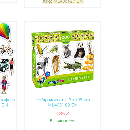
ML4031-29 EN
рофесії
Набір магнітів Зоо 19шт
1 EN
ML4031-02 EN
185 ₴
В наявності