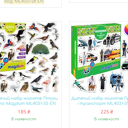
ML4031-28 EN
чий набір магнітів Птахи
Дитячий набір магнітів П
то Magdum ML4031-30 EN
і транспорт ML4031-3
185 ₴
225 ₴
В наявності
В наявності