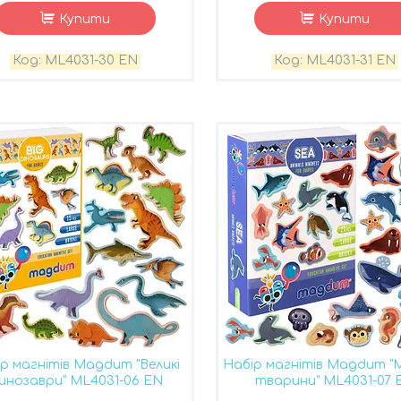
Купити
Купити
ML4031-30 EN
ML4031-31 EN
р магнітів Magdum "Великі
Набір магнітів Magdum "
инозаври" ML4031-06 EN
тварини" ML4031-07 