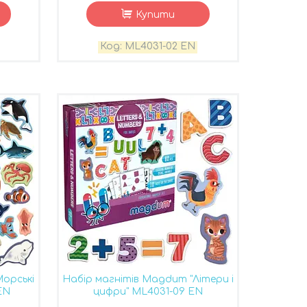
Купити
ML4031-02 EN
Морські
Набір магнітів Magdum "Літери і
EN
цифри" ML4031-09 EN