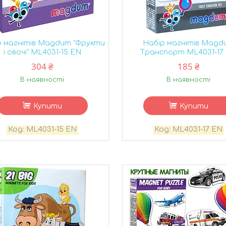
р магнітів Magdum "Фрукти
Набір магнітів Magd
і овочі" ML4031-15 EN
Транспорт ML4031-17
304 ₴
185 ₴
В наявності
В наявності
Купити
Купити
ML4031-15 EN
ML4031-17 EN