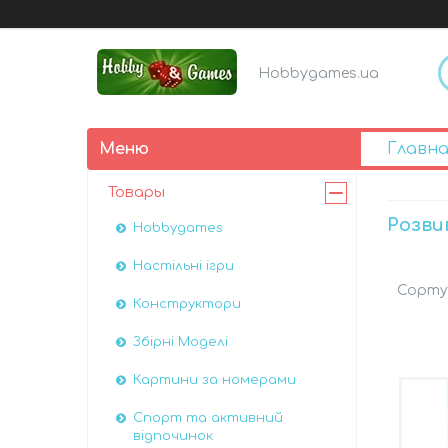
Hobbygames.ua
Главна
Товары
Розви
Hobbygames
Настільні ігри
Конструктори
Збірні Моделі
Картини за номерами
Спорт та активний
відпочинок