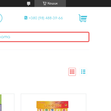
Кошик
+380 (98) 488-39-66
лата