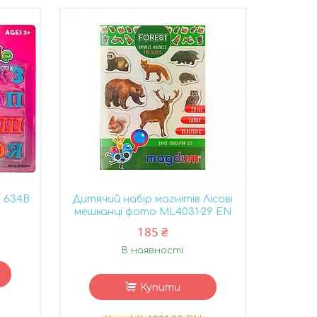
і 634B
Дитячий набір магнітів Лісові
мешканці фото ML4031-29 EN
185 ₴
В наявності
Купити