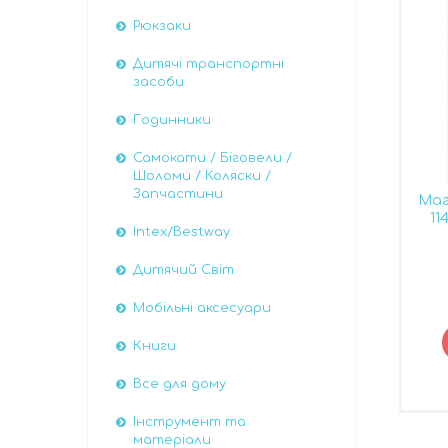
Рюкзаки
Дитячі транспортні
засоби
Годинники
Самокати / Біговели /
Шоломи / Коляски /
Запчастини
Маг
11
Intex/Bestway
Дитячий Світ
Мобільні аксесуари
Книги
Все для дому
Інструмент та
матеріали