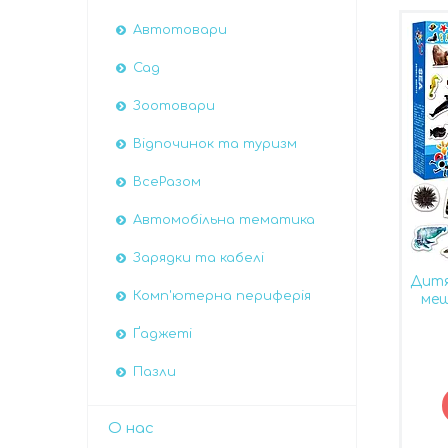
Автотовари
Сад
Зоотовари
Відпочинок та туризм
ВсеРазом
Автомобiльна тематика
Зарядки та кабелі
Дитя
Комп'ютерна периферія
меш
Ґаджеті
Пазли
О нас