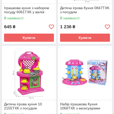
Іграшкова кухня з набором
Дитяча ігрова Кухня 0847TXK
посуду 6061TXK у валізі
з посудом
В наявності
В наявності
645
1 236
₴
₴
Купити
Купити
Дитяча ігрова кухня 10
Набір іграшкова Кухня
2155TXK з посудом
1066TXK з аксесуарами