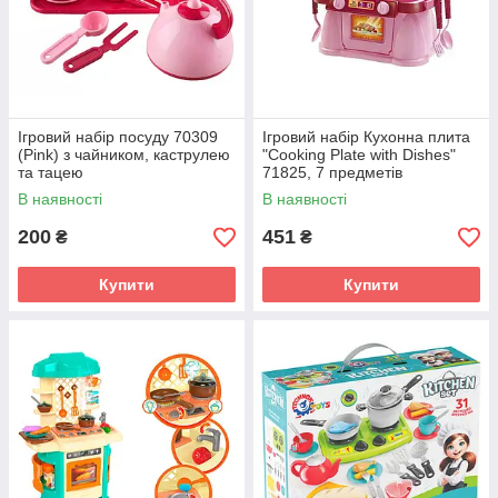
Ігровий набір посуду 70309
Ігровий набір Кухонна плита
(Pink) з чайником, каструлею
"Cooking Plate with Dishes"
та тацею
71825, 7 предметів
В наявності
В наявності
200
451
₴
₴
Купити
Купити