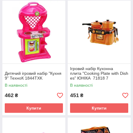
Ігровий набір Кухонна
Дитячий ігровий набір "Кухня
плита "Cooking Plate with Dish
9" ТехноК 1844TXK
es" ЮНІКА 71818 7
предметів
В наявності
В наявності
462
451
₴
₴
Купити
Купити