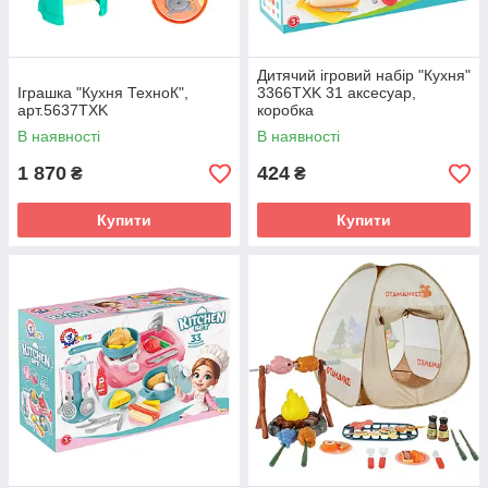
Дитячий ігровий набір "Кухня"
Іграшка "Кухня ТехноК",
3366TXK 31 аксесуар,
арт.5637TXK
коробка
В наявності
В наявності
1 870
424
₴
₴
Купити
Купити