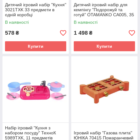
Дитячий ігровий набір "Кухня"
Дитячий ігровий набір для
3021TXK 33 предмети в
кемпінгу "Подорожуй та
одній коробці
готуй" OTAMANKO CA005, 35
елементів
В наявності
В наявності
578
1 498
₴
₴
Купити
Купити
Набір ігровий "Кухня з
набором посуду" ТехноК
Ігровий набір "Газова плита"
5989TXK, 11 предметів
ЮНІКА 70415 Помаранчевий