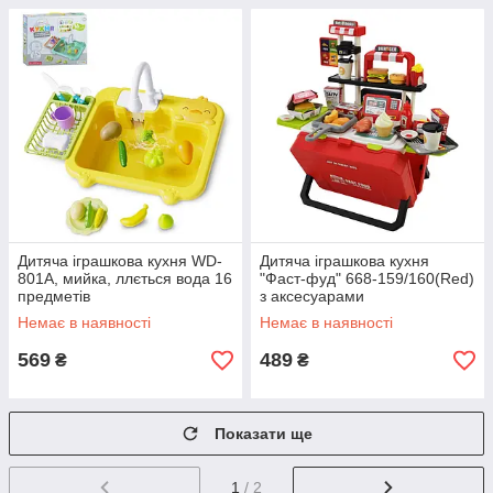
Дитяча іграшкова кухня WD-
Дитяча іграшкова кухня
801A, мийка, ллється вода 16
"Фаст-фуд" 668-159/160(Red)
предметів
з аксесуарами
Немає в наявності
Немає в наявності
569
489
₴
₴
Показати ще
1
/ 2