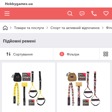
Hobbygames.ua
Товари та послуги
Спорт та активний відпочинок
Фіт
Підйомні ремені
Сортування
0
Фільтри