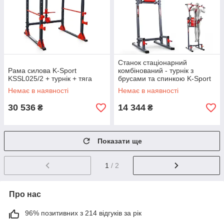
Станок стаціонарний
Рама силова K-Sport
комбінований - турнік з
KSSL025/2 + турнік + тяга
брусами та спинкою K-Sport
KSSL012
Немає в наявності
Немає в наявності
30 536
14 344
₴
₴
Показати ще
1
/ 2
Про нас
96% позитивних з 214 відгуків за рік