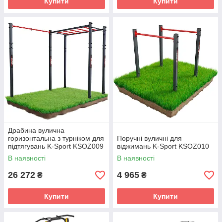
Купити
Купити
Драбина вулична
горизонтальна з турніком для
Поручні вуличні для
підтягувань K-Sport KSOZ009
віджимань K-Sport KSOZ010
В наявності
В наявності
26 272
4 965
₴
₴
Купити
Купити