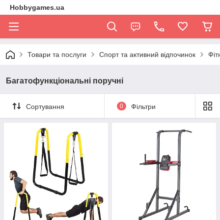
Hobbygames.ua
Товари та послуги
Спорт та активний відпочинок
Фіт
Багатофункціональні поручні
Сортування
0
Фільтри