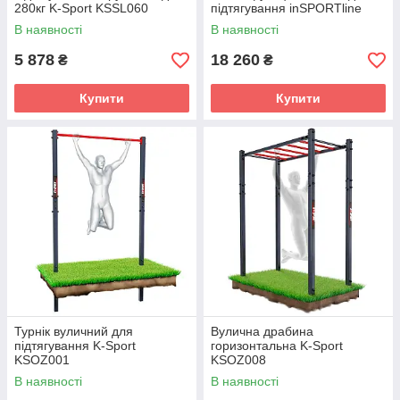
280кг K-Sport KSSL060
підтягування inSPORTline
Power Tower X150
В наявності
В наявності
5 878
18 260
₴
₴
Купити
Купити
Турнік вуличний для
Вулична драбина
підтягування K-Sport
горизонтальна K-Sport
KSOZ001
KSOZ008
В наявності
В наявності