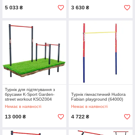
5 033
3 630
₴
₴
Турнік для підтягування з
брусами K-Sport Garden-
Турнік гімнастичний Hudora
street workout KSOZ004
Fabian playground (64000)
Немає в наявності
Немає в наявності
13 000
4 722
₴
₴