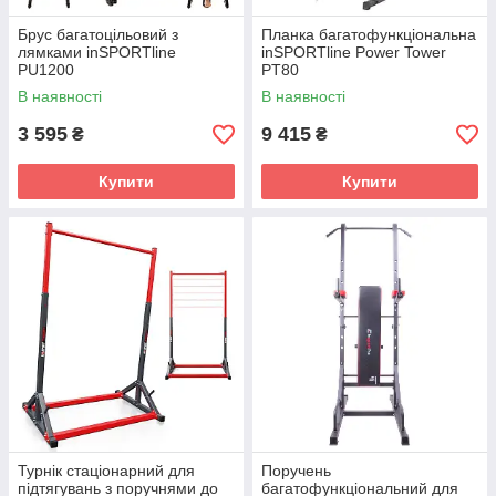
Брус багатоцільовий з
Планка багатофункціональна
лямками inSPORTline
inSPORTline Power Tower
PU1200
PT80
В наявності
В наявності
3 595
9 415
₴
₴
Купити
Купити
Турнік стаціонарний для
Поручень
підтягувань з поручнями до
багатофункціональний для