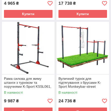
4 965
17 738
₴
₴
Купити
Купити
Рама силова для жиму
Вуличний турнік для
штанги з турніком та
підтягування з брусами K-
поручнями K-Sport KSSL061,
Sport Monkeybar-street
сіра
workout KSOZ005
В наявності
В наявності
9 987
24 736
₴
₴