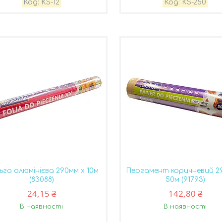
KS-12
KS-250
ьга алюмінієва 290мм х 10м
Пергамент коричневий 2
(83088)
50м (91793)
24,15 ₴
142,80 ₴
В наявності
В наявності