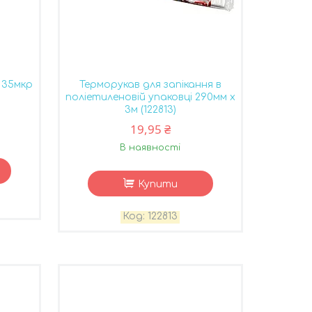
 35мкр
Терморукав для запікання в
поліетиленовій упаковці 290мм х
3м (122813)
19,95 ₴
В наявності
Купити
122813