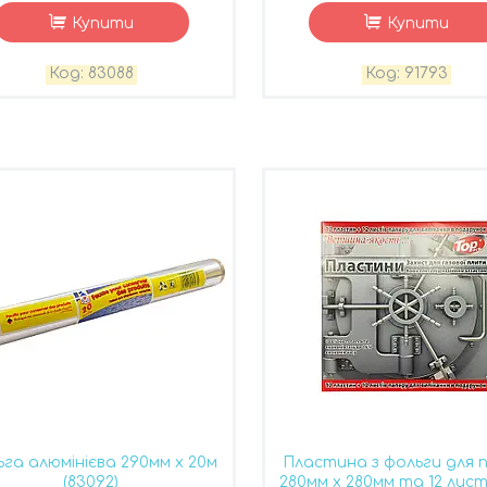
Купити
Купити
83088
91793
га алюмінієва 290мм х 20м
Пластина з фольги для 
(83092)
280мм х 280мм та 12 лист