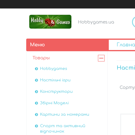
Hobbygames.ua
Главна
Товары
Насті
Hobbygames
Настільні ігри
Конструктори
Збірні Моделі
Картини за номерами
Спорт та активний
відпочинок