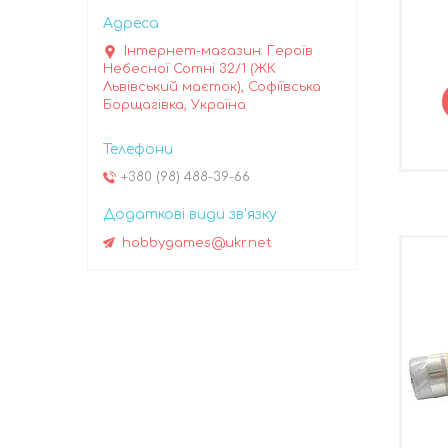
Інтернет-магазин: Героїв
Небесної Сотні 32/1 (ЖК
Львівський маєток), Софіївська
Борщагівка, Україна
+380 (98) 488-39-66
hobbygames@ukr.net