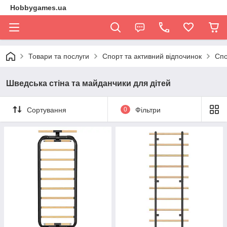
Hobbygames.ua
Товари та послуги
Спорт та активний відпочинок
Спо
Шведська стіна та майданчики для дітей
Сортування
0
Фільтри