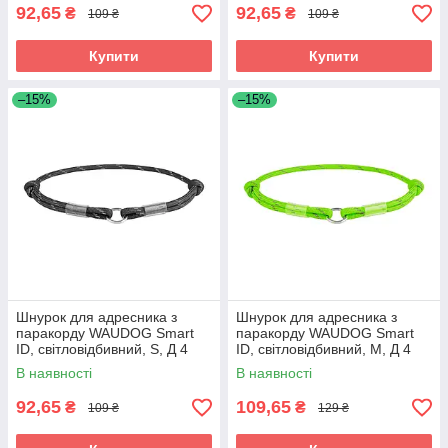
92,65
92,65
₴
₴
109 ₴
109 ₴
Купити
Купити
–15%
–15%
Шнурок для адресника з
Шнурок для адресника з
паракорду WAUDOG Smart
паракорду WAUDOG Smart
ID, світловідбивний, S, Д 4
ID, світловідбивний, M, Д 4
мм, Д 25-45 см чорний
мм, Д 42-76 см салатовий
В наявності
В наявності
92,65
109,65
₴
₴
109 ₴
129 ₴