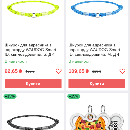
Шнурок для адресника з
Шнурок для адресника з
паракорду WAUDOG Smart
паракорду WAUDOG Smart
ID, світловідбивний, S, Д 4
ID, світловідбивний, M, Д 4
мм, Д 25-45 см жовтий
мм, Д 42-76 см синій
В наявності
В наявності
92,65
109,65
₴
₴
109 ₴
129 ₴
Купити
Купити
–15%
–15%