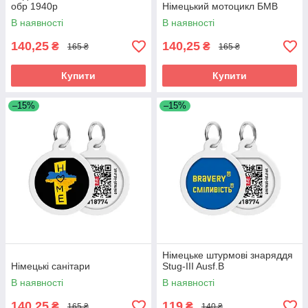
обр 1940р
Німецький мотоцикл БМВ
В наявності
В наявності
140,25
140,25
₴
₴
165 ₴
165 ₴
Купити
Купити
–15%
–15%
Німецьке штурмові знаряддя
Німецькі санітари
Stug-III Ausf.B
В наявності
В наявності
140,25
119
₴
₴
165 ₴
140 ₴