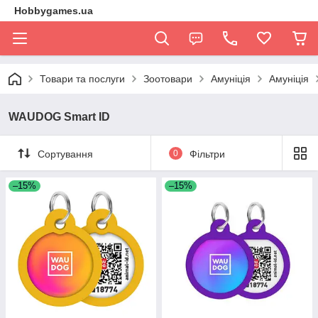
Hobbygames.ua
Товари та послуги
Зоотовари
Амуніція
Амуніція
WAUDOG Smart ID
Сортування
0
Фільтри
–15%
–15%