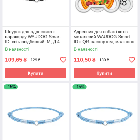
Шнурок для адресника з
Адресник для собак і котів
паракорду WAUDOG Smart
металевий WAUDOG Smart
ID, світловідбивний, M, Д 4
ID з QR-паспортом, малюнок
мм, Д 42-76 см чорний
"Піца", кістка, Д 40 мм, Ш 28
В наявності
В наявності
109,65
110,50
₴
₴
129 ₴
130 ₴
Купити
Купити
–15%
–15%