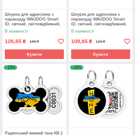
Шнурок для адресника з
Шнурок для адресника з
паракорду WAUDOG Smart
паракорду WAUDOG Smart
ID, світний, світловідбивний,
ID, світний, світловідбивний,
M, Д 4 мм, Д 42-76 см
S, Д 4 мм, Д 25-45 см
В наявності
В наявності
блакитний
блакитний
126,65
109,65
₴
₴
149 ₴
129 ₴
Купити
Купити
–15%
–15%
Радянський важкий танк КВ-1