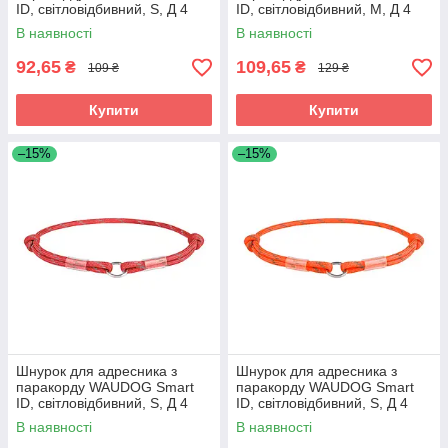
ID, світловідбивний, S, Д 4
ID, світловідбивний, M, Д 4
мм, Д 25-45 см рожевий
мм, Д 42-76 см жовтогарячий
В наявності
В наявності
92,65
109,65
₴
₴
109 ₴
129 ₴
Купити
Купити
–15%
–15%
Шнурок для адресника з
Шнурок для адресника з
паракорду WAUDOG Smart
паракорду WAUDOG Smart
ID, світловідбивний, S, Д 4
ID, світловідбивний, S, Д 4
мм, Д 25-45 см червоний
мм, Д 25-45 см жовтогарячий
В наявності
В наявності