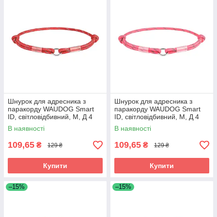
Шнурок для адресника з
Шнурок для адресника з
паракорду WAUDOG Smart
паракорду WAUDOG Smart
ID, світловідбивний, M, Д 4
ID, світловідбивний, M, Д 4
мм, Д 42-76 см червоний
мм, Д 42-76 см рожевий
В наявності
В наявності
109,65
109,65
₴
₴
129 ₴
129 ₴
Купити
Купити
–15%
–15%