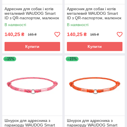
Адресник для собак і котів
Адресник для собак і котів
металевий WAUDOG Smart
металевий WAUDOG Smart
ID з QR-паспортом, малюнок
ID з QR-паспортом, малюнок
"Градієнт жовтогарячий", круг,
"Градієнт фіолетовий", коло,
В наявності
В наявності
Д
140,25
140,25
₴
₴
165 ₴
165 ₴
Купити
Купити
–15%
–15%
Шнурок для адресника з
Шнурок для адресника з
паракорду WAUDOG Smart
паракорду WAUDOG Smart