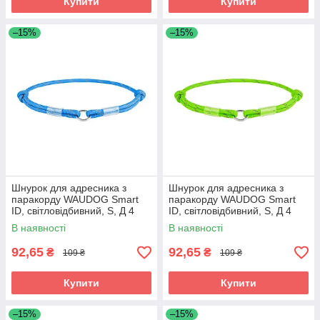
Купити
Купити
–15%
–15%
Шнурок для адресника з
Шнурок для адресника з
паракорду WAUDOG Smart
паракорду WAUDOG Smart
ID, світловідбивний, S, Д 4
ID, світловідбивний, S, Д 4
мм, Д 25-45 см синій
мм, Д 25-45 см салатовий
В наявності
В наявності
92,65
92,65
₴
₴
109 ₴
109 ₴
Купити
Купити
–15%
–15%