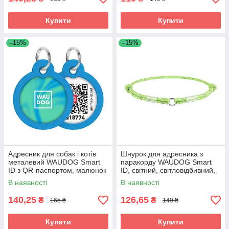
Купити
Купити
–15%
–15%
Адресник для собак і котів
Шнурок для адресника з
металевий WAUDOG Smart
паракорду WAUDOG Smart
ID з QR-паспортом, малюнок
ID, світний, світловідбивний,
"Градієнт блакитний", круг, Д
M, Д 4 мм, Д 42-76 см
В наявності
В наявності
140,25
126,65
₴
₴
165 ₴
149 ₴
Купити
Купити