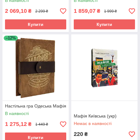
В наявності
В наявності
2 069,10
1 859,07
₴
₴
2 299 ₴
1 999 ₴
Купити
Купити
–12%
Настільна гра Одеська Мафія
В наявності
Мафія Київська (укр)
1 275,12
Немає в наявності
₴
1 449 ₴
220
₴
Купити