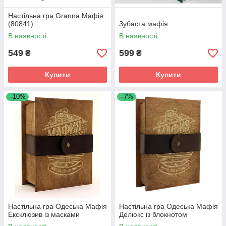
Настільна гра Granna Мафія
(80841)
Зубаста мафія
В наявності
В наявності
549
599
₴
₴
Купити
Купити
–10%
–7%
Настільна гра Одеська Мафія
Настільна гра Одеська Мафія
Ексклюзив із масками
Делюкс із блокнотом