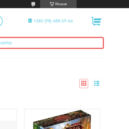
Кошик
+380 (98) 488-39-66
лата