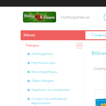
Hobbygames.ua
Главна
Товары
Військ
Hobbygames
Настільні ігри
Конструктори
Збірні Моделі
Картини за номерами
Спорт та активний
відпочинок