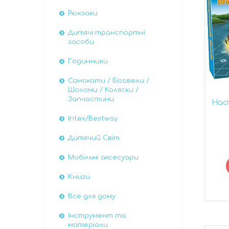
Рюкзаки
Дитячі транспортні
засоби
Годинники
Самокати / Біговели /
Шоломи / Коляски /
Запчастини
Наст
Intex/Bestway
Дитячий Світ
Мобільні аксесуари
Книги
Все для дому
Інструмент та
матеріали