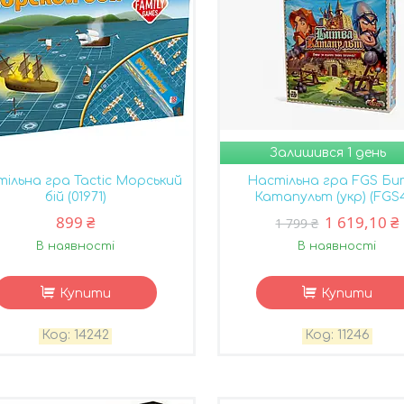
Залишився 1 день
ільна гра Tactic Морський
Настільна гра FGS Би
бій (01971)
Катапульт (укр) (FGS
899 ₴
1 619,10 ₴
1 799 ₴
В наявності
В наявності
Купити
Купити
14242
11246