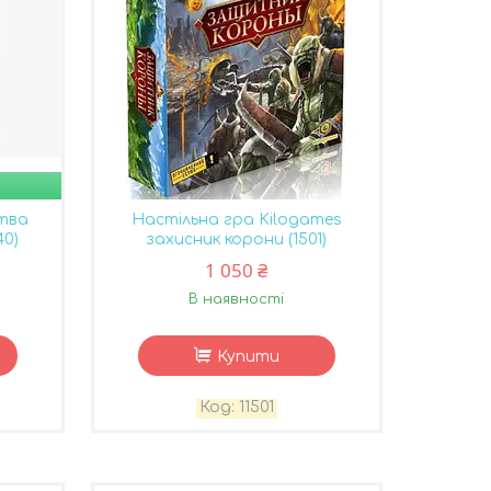
тва
Настільна гра Kilogames
40)
захисник корони (1501)
1 050 ₴
В наявності
Купити
11501