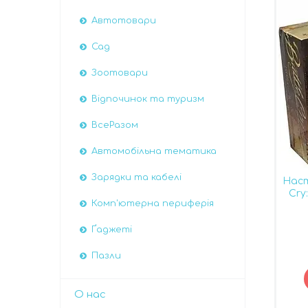
Автотовари
Сад
Зоотовари
Відпочинок та туризм
ВсеРазом
Автомобiльна тематика
Зарядки та кабелі
Наст
Cry
Комп'ютерна периферія
Ґаджеті
Пазли
О нас