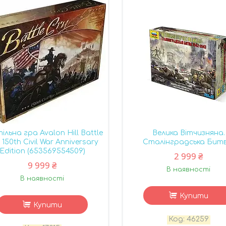
ільна гра Avalon Hill Battle
Велика Вітчизняна.
: 150th Civil War Anniversary
Сталінградська Битв
Edition (653569554509)
2 999 ₴
9 999 ₴
В наявності
В наявності
Купити
Купити
46259