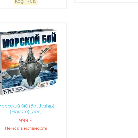
17015
орський бій (Battleship)
(Hasbro) (рос)
999 ₴
Немає в наявності