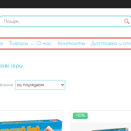
я
Товары
О нас
Контакты
Доставка и оп
ові ігри
–10%