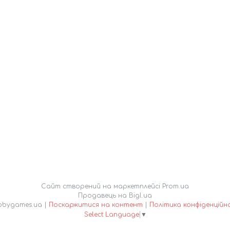
Сайт створений на маркетплейсі
Prom.ua
Продавець на Bigl.ua
Hobbygames.ua |
Поскаржитися на контент
|
Політика конфіденційн
Select Language
▼